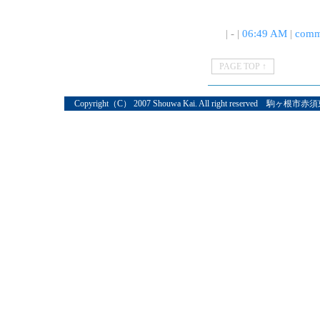
| - |
06:49 AM
|
comm
PAGE TOP ↑
Copyright（C） 2007 Shouwa Kai. All right reserved 駒ヶ根市