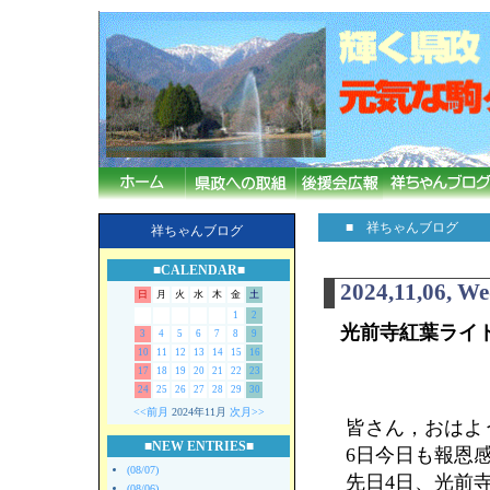
■ 祥ちゃんブログ
祥ちゃんブログ
■CALENDAR■
2024,11,06, W
日
月
火
水
木
金
土
1
2
光前寺紅葉ライ
3
4
5
6
7
8
9
10
11
12
13
14
15
16
17
18
19
20
21
22
23
24
25
26
27
28
29
30
<<前月
2024年11月
次月>>
皆さん，おはよ
■NEW ENTRIES■
6日今日も報恩
(08/07)
先日4日、光前
(08/06)