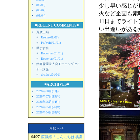
少し早い感じが
(08/05)
(08/04)
火など企画も素
(08/04)
11日までライ
■RECENT COMMENTS■
い出逢いがある
万歳三唱
Uselve(01/01)
PoAveld(01/01)
励ます会
Robertjaw(01/01)
Robertjaw(01/01)
伊南倫理法人会モーニングセミ
ナー講話
dicldujs(01/01)
■ARCHIVES■
2026年08月(8件)
2026年07月(19件)
2026年06月(34件)
2026年05月(26件)
2026年04月(28件)
お知らせ
04/27
広報紙「こんにちは県議