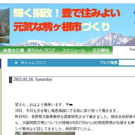
Use
■ 祥ちゃんブログ
ブログ検索
2025,05,10, Saturday
皆さん，おはよう御座います。☔️☁️
10日、今日も天を敬し報恩感謝にて元気に張り切って働きます。
昨日9日、長野県大阪事務所を調査研究させて戴きました。移住永住対策
ら，大阪関西万博についての情報や8月27日から4日間長野県が出展する
ンド観光など話してきました。絶好調でしたよ。