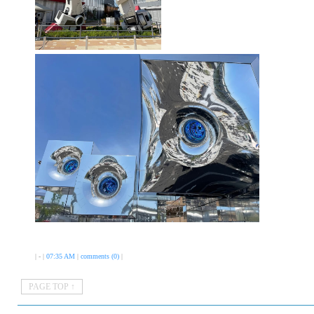
| - |
07:35 AM
|
comments (0)
|
PAGE TOP ↑