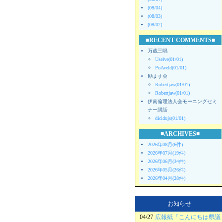
(08/04)
(08/03)
(08/02)
■RECENT COMMENTS■
万歳三唱
Uselve(01/01)
PoAveld(01/01)
励ます会
Robertjaw(01/01)
Robertjaw(01/01)
伊南倫理法人会モーニングセミ
ナー講話
dicldujs(01/01)
■ARCHIVES■
2026年08月(6件)
2026年07月(19件)
2026年06月(34件)
2026年05月(26件)
2026年04月(28件)
お知らせ
04/27
広報紙「こんにちは県議