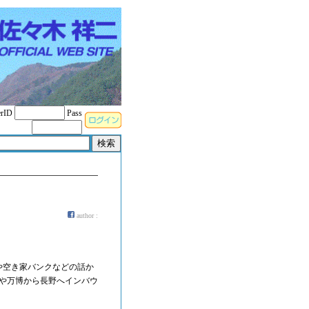
rID
Pass
author :
や空き家バンクなどの話か
事や万博から長野へインバウ