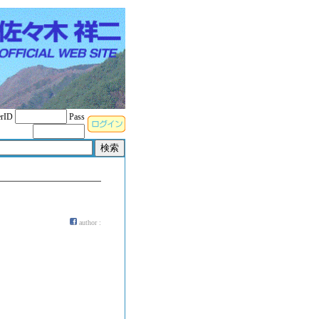
rID
Pass
author :