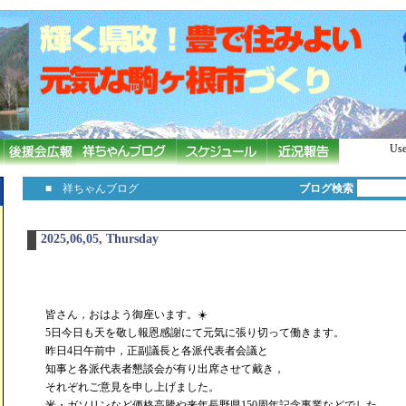
Use
■ 祥ちゃんブログ
ブログ検索
2025,06,05, Thursday
皆さん，おはよう御座います。☀️
5日今日も天を敬し報恩感謝にて元気に張り切って働きます。
昨日4日午前中，正副議長と各派代表者会議と
知事と各派代表者懇談会が有り出席させて戴き，
それぞれご意見を申し上げました。
米・ガソリンなど価格高騰や来年長野県150周年記念事業などでした。