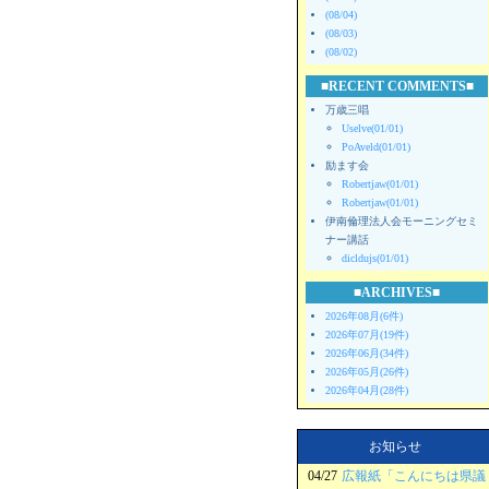
(08/04)
(08/03)
(08/02)
■RECENT COMMENTS■
万歳三唱
Uselve(01/01)
PoAveld(01/01)
励ます会
Robertjaw(01/01)
Robertjaw(01/01)
伊南倫理法人会モーニングセミ
ナー講話
dicldujs(01/01)
■ARCHIVES■
2026年08月(6件)
2026年07月(19件)
2026年06月(34件)
2026年05月(26件)
2026年04月(28件)
お知らせ
04/27
広報紙「こんにちは県議