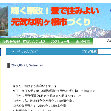
Use
■ 祥ちゃんブログ
ブログ検索
2025,06,21, Saturday
皆さん，おはよう御座います。☀️
21日、今日も天を敬し報恩感謝にて元気に張り切って働きます。
19日から長野県議会6月定例県議会が開催されました。
10時から入札制度研究会役員会，11時団会議，
12時20分長野さくら🌸の会，13時本会議
夕方懇談会などこなしました。