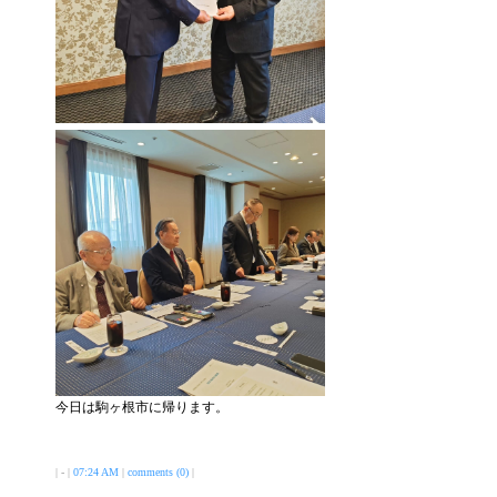
今日は駒ヶ根市に帰ります。
| - |
07:24 AM
|
comments (0)
|