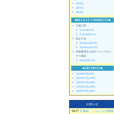
(08/04)
(08/03)
(08/02)
■RECENT COMMENTS■
万歳三唱
Uselve(01/01)
PoAveld(01/01)
励ます会
Robertjaw(01/01)
Robertjaw(01/01)
伊南倫理法人会モーニングセミ
ナー講話
dicldujs(01/01)
■ARCHIVES■
2026年08月(6件)
2026年07月(19件)
2026年06月(34件)
2026年05月(26件)
2026年04月(28件)
お知らせ
04/27
広報紙「こんにちは県議