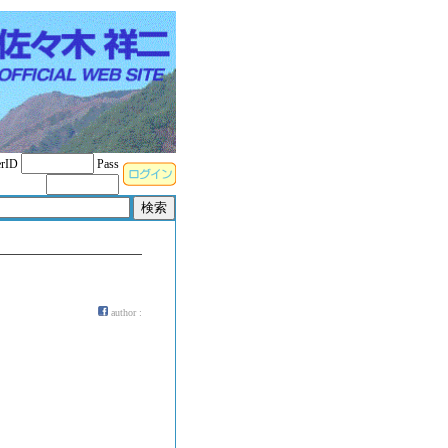
rID
Pass
author :