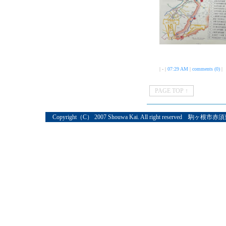
| - |
07:29 AM
|
comments (0)
|
PAGE TOP ↑
Copyright（C） 2007 Shouwa Kai. All right reserved 駒ヶ根市