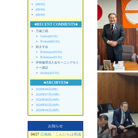
(08/05)
(08/04)
(08/04)
■RECENT COMMENTS■
万歳三唱
Uselve(01/01)
PoAveld(01/01)
励ます会
Robertjaw(01/01)
Robertjaw(01/01)
伊南倫理法人会モーニングセミ
ナー講話
dicldujs(01/01)
■ARCHIVES■
2026年08月(8件)
2026年07月(19件)
2026年06月(34件)
2026年05月(26件)
2026年04月(28件)
お知らせ
04/27
広報紙「こんにちは県議