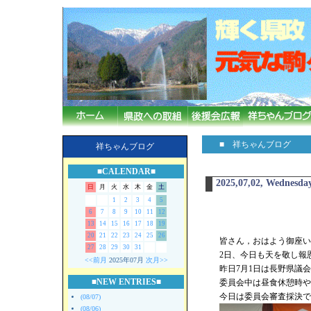
■ 祥ちゃんブログ
祥ちゃんブログ
■CALENDAR■
2025,07,02, Wednesda
日
月
火
水
木
金
土
1
2
3
4
5
6
7
8
9
10
11
12
13
14
15
16
17
18
19
20
21
22
23
24
25
26
皆さん，おはよう御座います
27
28
29
30
31
2日、今日も天を敬し報
<<前月
2025年07月
次月>>
昨日7月1日は長野県議
■NEW ENTRIES■
委員会中は昼食休憩時や
今日は委員会審査採決で
(08/07)
(08/06)