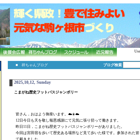
Use
■ 祥ちゃんブログ
ブログ検索
2025,10,12, Sunday
こまがね歴史フットパスジャンボリー
皆さん，おはよう御座います。☁️☀️☁️
12日今日も天を敬し報恩感謝にて元気に張り切って働きます。
昨日11日，こまがね歴史フットパスジャンボリーがありました。
今回は宮田宿を歩いて歴史ある場所など見て歩いた様です。参加された皆
て戴きました。