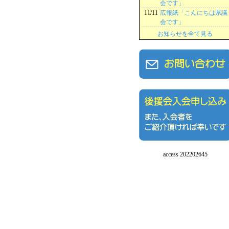
会です」
11/11
広報紙「こんにちは県議
会です」
お知らせを全て見る
access 202202645