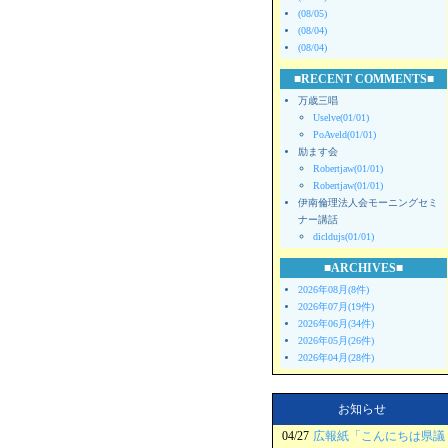
(08/05)
(08/04)
(08/04)
■RECENT COMMENTS■
万歳三唱
Uselve(01/01)
PoAveld(01/01)
励ます会
Robertjaw(01/01)
Robertjaw(01/01)
伊南倫理法人会モーニングセミ
ナー講話
dicldujs(01/01)
■ARCHIVES■
2026年08月(8件)
2026年07月(19件)
2026年06月(34件)
2026年05月(26件)
2026年04月(28件)
お知らせ
04/27
広報紙「こんにちは県議