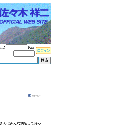
rID
Pass
author :
さんはみんな満足して帰っ