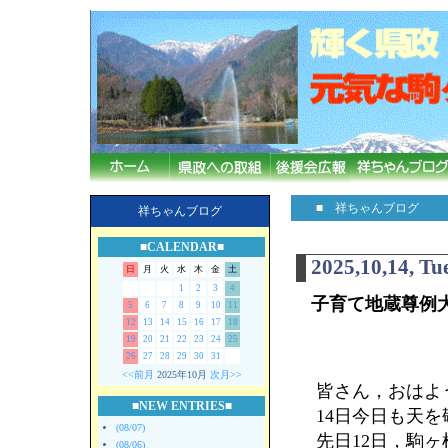
■ 祥ちゃんブログ
祥ちゃんブログ
■CALENDAR■
2025,10,14, Tu
日
月
火
水
木
金
土
1
2
3
4
子育て地蔵尊例
5
6
7
8
9
10
11
12
13
14
15
16
17
18
19
20
21
22
23
24
25
26
27
28
29
30
31
<<前月
2025年10月
次月>>
皆さん，おはよう
■NEW ENTRIES■
14日今日も天
(08/07)
先日12日，駒
(08/06)