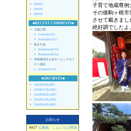
(08/05)
子育て地蔵尊例
(08/04)
その後駒ヶ根市
(08/04)
させて戴きまし
■RECENT COMMENTS■
絶好調でしたよ
万歳三唱
Uselve(01/01)
PoAveld(01/01)
励ます会
Robertjaw(01/01)
Robertjaw(01/01)
伊南倫理法人会モーニングセミ
ナー講話
dicldujs(01/01)
■ARCHIVES■
2026年08月(8件)
2026年07月(19件)
2026年06月(34件)
2026年05月(26件)
2026年04月(28件)
お知らせ
04/27
広報紙「こんにちは県議