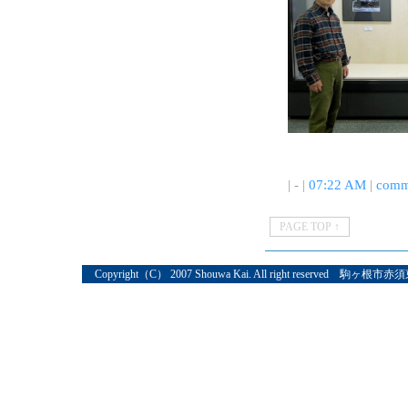
| - |
07:22 AM
|
comm
PAGE TOP ↑
Copyright（C） 2007 Shouwa Kai. All right reserved 駒ヶ根市