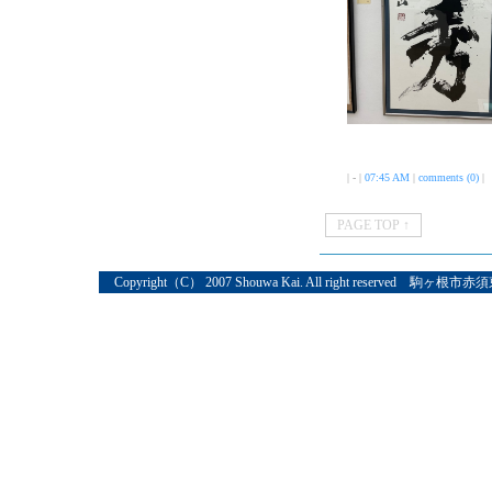
| - |
07:45 AM
|
comments (0)
|
PAGE TOP ↑
Copyright（C） 2007 Shouwa Kai. All right reserved 駒ヶ根市