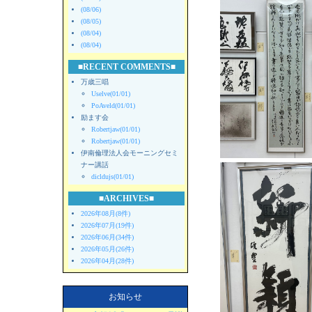
(08/06)
(08/05)
(08/04)
(08/04)
■RECENT COMMENTS■
万歳三唱
Uselve(01/01)
PoAveld(01/01)
励ます会
Robertjaw(01/01)
Robertjaw(01/01)
伊南倫理法人会モーニングセミ
ナー講話
dicldujs(01/01)
■ARCHIVES■
2026年08月(8件)
2026年07月(19件)
2026年06月(34件)
2026年05月(26件)
2026年04月(28件)
お知らせ