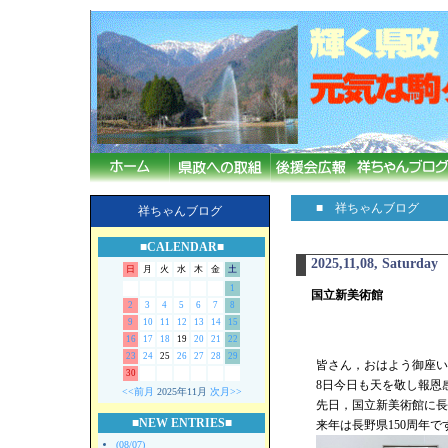
■ 祥ちゃんブログ
祥ちゃんブログ
■CALENDAR■
2025,11,08, Saturday
日
月
火
水
木
金
土
1
国立新美術館
2
3
4
5
6
7
8
9
10
11
12
13
14
15
16
17
18
19
20
21
22
23
24
25
26
27
28
29
皆さん，おはよう御座いま
30
8日今日も天を敬し報恩
<<前月
2025年11月
次月>>
先日，国立新美術館に長
■NEW ENTRIES■
来年は長野県150周年
(08/07)