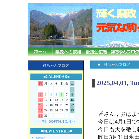
■ 祥ちゃんブログ
祥ちゃんブログ
■CALENDAR■
2025,04,01, Tu
日
月
火
水
木
金
土
1
2
3
4
5
6
7
8
9
10
11
12
13
14
15
16
17
18
19
20
21
22
23
24
25
26
27
28
29
皆さん，おはよう
30
31
今日は4月1日
<<前月
2026年08月
次月>>
今日も天を敬し
■NEW ENTRIES■
昨日3月31日永
(08/05)