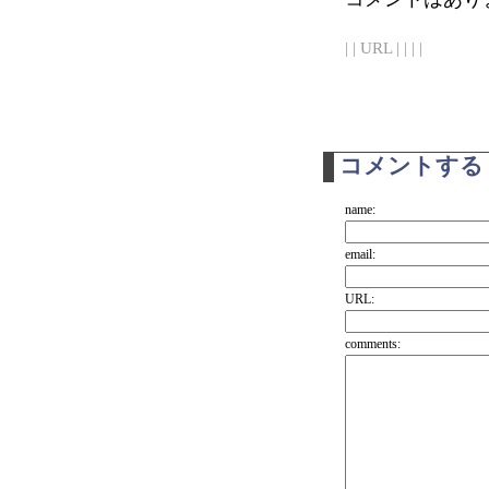
| | URL | | | |
コメントする
name:
email:
URL:
comments: