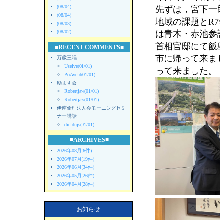
(08/04)
先ずは，宮下一郎
(08/04)
地域の課題とR
(08/03)
(08/02)
は青木・赤池参
首相官邸にて飯
■RECENT COMMENTS■
市に帰って来ま
万歳三唱
Uselve(01/01)
って来ました。
PoAveld(01/01)
励ます会
Robertjaw(01/01)
Robertjaw(01/01)
伊南倫理法人会モーニングセミ
ナー講話
dicldujs(01/01)
■ARCHIVES■
2026年08月(6件)
2026年07月(19件)
2026年06月(34件)
2026年05月(26件)
2026年04月(28件)
お知らせ