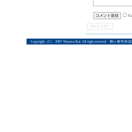
C
PAGE TOP ↑
Copyright（C） 2007 Shouwa Kai. All right reserved 駒ヶ根市