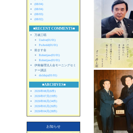
(08/04)
(08/04)
(08/03)
(08/02)
■RECENT COMMENTS■
万歳三唱
Uselve(01/01)
PoAveld(01/01)
励ます会
Robertjaw(01/01)
Robertjaw(01/01)
伊南倫理法人会モーニングセミ
ナー講話
dicldujs(01/01)
■ARCHIVES■
2026年08月(6件)
2026年07月(19件)
2026年06月(34件)
2026年05月(26件)
2026年04月(28件)
お知らせ