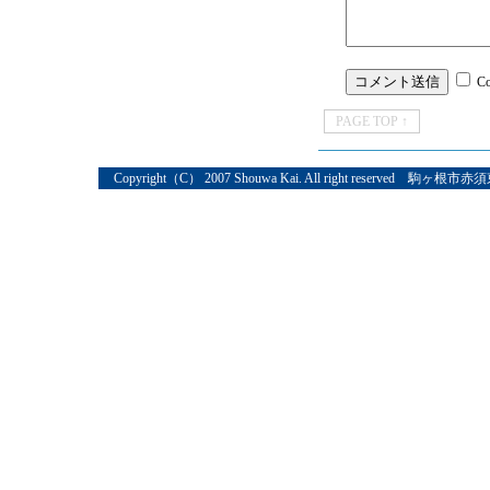
C
PAGE TOP ↑
Copyright（C） 2007 Shouwa Kai. All right reserved 駒ヶ根市