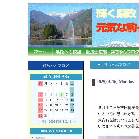
■ 祥ちゃんブログ
祥ちゃんブログ
■CALENDAR■
2025,06,16, Monday
日
月
火
水
木
金
土
1
2
3
4
5
6
7
8
9
10
11
12
13
14
15
16
17
18
19
20
21
22
６月１７日故吉田博美先生
23
24
25
26
27
28
29
いろいろの思い出が甦っ
30
31
大変お世話になりました
<<前月
2026年08月
次月>>
いつまでも私たちの足元
■NEW ENTRIES■
(08/05)