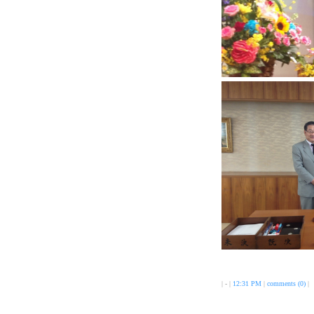
| - |
12:31 PM
|
comments (0)
|