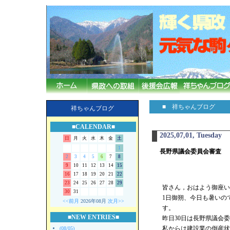
■ 祥ちゃんブログ
祥ちゃんブログ
■CALENDAR■
2025,07,01, Tuesday
日
月
火
水
木
金
土
1
長野県議会委員会審査
2
3
4
5
6
7
8
9
10
11
12
13
14
15
16
17
18
19
20
21
22
23
24
25
26
27
28
29
皆さん，おはよう御座い
30
31
1日御朔、今日も暑いの
<<前月
2026年08月
次月>>
す。
■NEW ENTRIES■
昨日30日は長野県議会
私からは建設業の倒産状
(08/05)