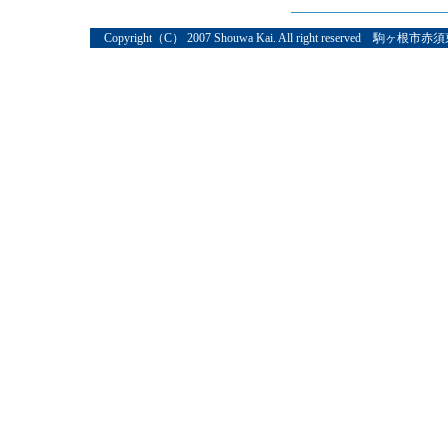
Copyright（C） 2007 Shouwa Kai. All right reserved 駒ヶ根市