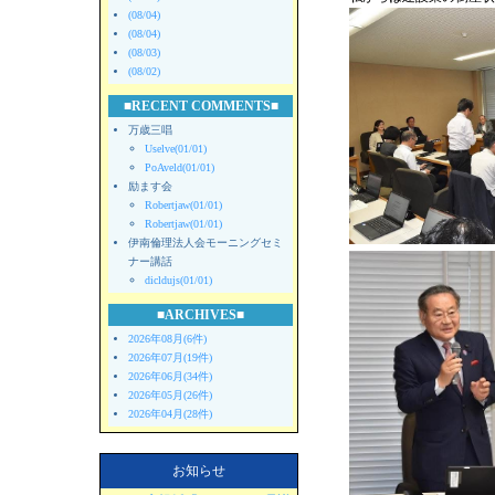
(08/04)
(08/04)
(08/03)
(08/02)
■RECENT COMMENTS■
万歳三唱
Uselve(01/01)
PoAveld(01/01)
励ます会
Robertjaw(01/01)
Robertjaw(01/01)
伊南倫理法人会モーニングセミ
ナー講話
dicldujs(01/01)
■ARCHIVES■
2026年08月(6件)
2026年07月(19件)
2026年06月(34件)
2026年05月(26件)
2026年04月(28件)
お知らせ