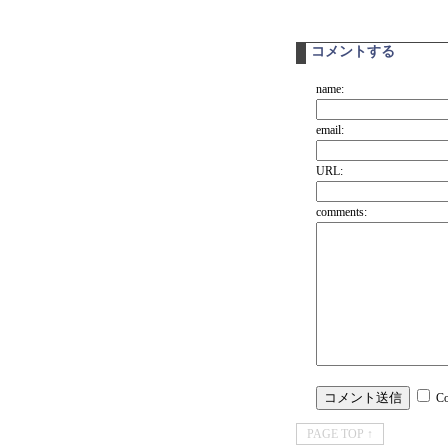
コメントする
name:
email:
URL:
comments:
C
PAGE TOP ↑