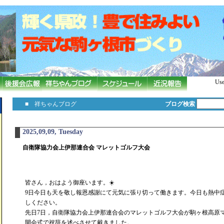
Use
■ 祥ちゃんブログ
ブログ検索
2025,09,09, Tuesday
自衛隊協力会上伊那連合会 マレットゴルフ大会
皆さん，おはよう御座います。☀️
9日今日も天を敬し報恩感謝にて元気に張り切って働きます。今日も熱中
しください。
先日7日，自衛隊協力会上伊那連合会のマレットゴルフ大会が駒ヶ根高原
開会式で祝辞を述べさせて戴きました。