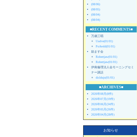
(08/06)
(08/05)
(08/04)
(08/04)
■RECENT COMMENTS■
万歳三唱
Uselve(01/01)
PoAveld(01/01)
励ます会
Robertjaw(01/01)
Robertjaw(01/01)
伊南倫理法人会モーニングセミ
ナー講話
dicldujs(01/01)
■ARCHIVES■
2026年08月(8件)
2026年07月(19件)
2026年06月(34件)
2026年05月(26件)
2026年04月(28件)
お知らせ