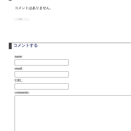
コメントはありません。
| | URL | | | |
コメントする
name:
email:
URL:
comments: