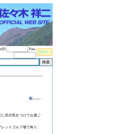
rID
Pass
author :
症に充分気をつけてお過ご
マレットゴルフ場で有り、