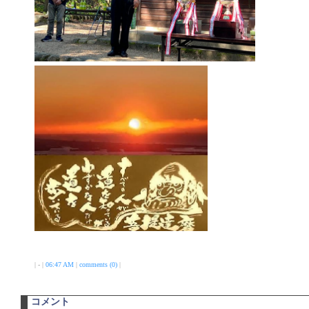
| - |
06:47 AM
|
comments (0)
|
コメント