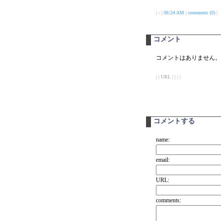
| - |
06:24 AM
|
comments (0)
|
コメント
コメントはありません。
| | URL | | | |
コメントする
name:
email:
URL:
comments: