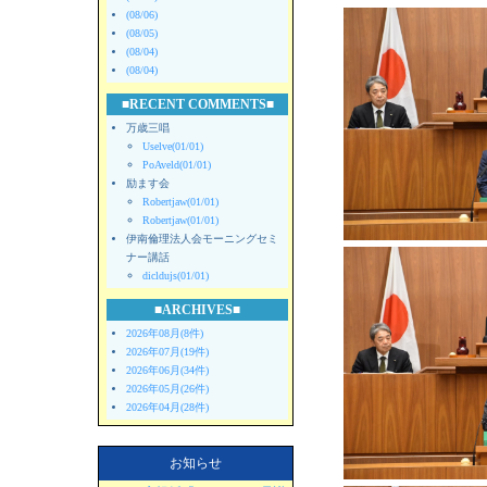
(08/06)
(08/05)
(08/04)
(08/04)
■RECENT COMMENTS■
万歳三唱
Uselve(01/01)
PoAveld(01/01)
励ます会
Robertjaw(01/01)
Robertjaw(01/01)
伊南倫理法人会モーニングセミ
ナー講話
dicldujs(01/01)
■ARCHIVES■
2026年08月(8件)
2026年07月(19件)
2026年06月(34件)
2026年05月(26件)
2026年04月(28件)
お知らせ