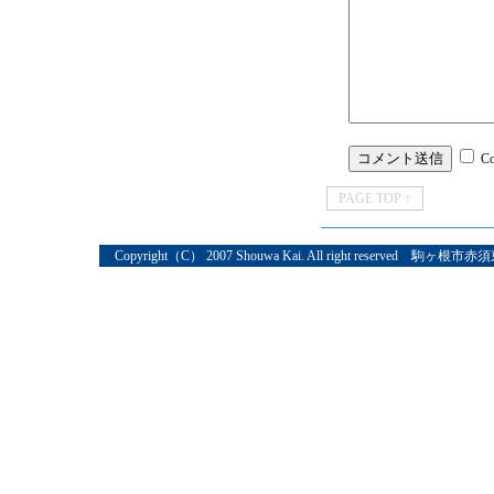
C
PAGE TOP ↑
Copyright（C） 2007 Shouwa Kai. All right reserved 駒ヶ根市