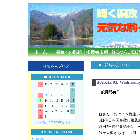
■ 祥ちゃんブログ
祥ちゃんブログ
■CALENDAR■
2025,12,03, Wednesda
日
月
火
水
木
金
土
1
一般質問初日
2
3
4
5
6
7
8
9
10
11
12
13
14
15
16
17
18
19
20
21
22
23
24
25
26
27
28
29
皆さん，おはよう御座い
30
31
3日今日も天を敬し報恩
<<前月
2026年08月
次月>>
昨日2日長野県議会は、
■NEW ENTRIES■
我が会派からは，共田・
(08/07)