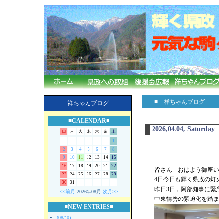
■ 祥ちゃんブログ
祥ちゃんブログ
■CALENDAR■
2026,04,04, Saturday
日
月
火
水
木
金
土
1
2
3
4
5
6
7
8
9
10
11
12
13
14
15
16
17
18
19
20
21
22
皆さん，おはよう御座いま
23
24
25
26
27
28
29
4日今日も輝く県政の灯
30
31
昨日3日，阿部知事に緊
<<前月
2026年08月
次月>>
中東情勢の緊迫化を踏ま
■NEW ENTRIES■
(08/10)