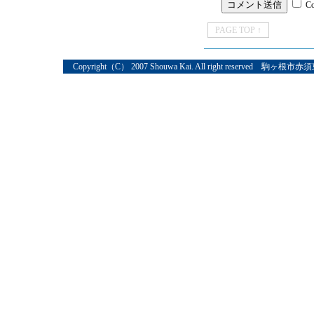
C
PAGE TOP ↑
Copyright（C） 2007 Shouwa Kai. All right reserved 駒ヶ根市