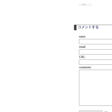
| | URL | | | |
コメントする
name:
email:
URL:
comments: