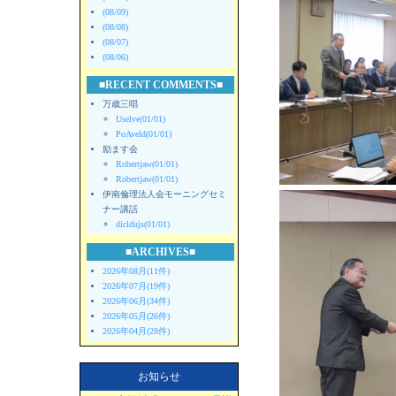
(08/09)
(08/08)
(08/07)
(08/06)
■RECENT COMMENTS■
万歳三唱
Uselve(01/01)
PoAveld(01/01)
励ます会
Robertjaw(01/01)
Robertjaw(01/01)
伊南倫理法人会モーニングセミ
ナー講話
dicldujs(01/01)
■ARCHIVES■
2026年08月(11件)
2026年07月(19件)
2026年06月(34件)
2026年05月(26件)
2026年04月(28件)
お知らせ