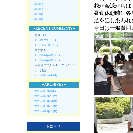
(08/06)
我が会派からは
(08/05)
昼食休憩時に各
(08/04)
(08/04)
足を話しあわれ
今日は一般質問
■RECENT COMMENTS■
万歳三唱
Uselve(01/01)
PoAveld(01/01)
励ます会
Robertjaw(01/01)
Robertjaw(01/01)
伊南倫理法人会モーニングセミ
ナー講話
dicldujs(01/01)
■ARCHIVES■
2026年08月(8件)
2026年07月(19件)
2026年06月(34件)
2026年05月(26件)
2026年04月(28件)
お知らせ