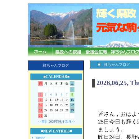
■ 祥ちゃんブログ
祥ちゃんブログ
■CALENDAR■
2026,06,25, T
日
月
火
水
木
金
土
1
2
3
4
5
6
7
8
9
10
11
12
13
14
15
16
17
18
19
20
21
22
23
24
25
26
27
28
29
皆さん，おはよう
30
31
25日今日も輝
<<前月
2026年08月
次月>>
ましょう。
■NEW ENTRIES■
昨日24日、長
(08/07)