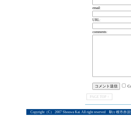
email:
URL:
comments:
C
PAGE TOP ↑
Copyright（C） 2007 Shouwa Kai. All right reserved 駒ヶ根市