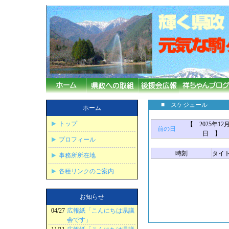
■ スケジュール
ホーム
トップ
【 2025年12月
前の日
日 】
プロフィール
時刻
タイ
事務所所在地
各種リンクのご案内
お知らせ
04/27
広報紙「こんにちは県議
会です」