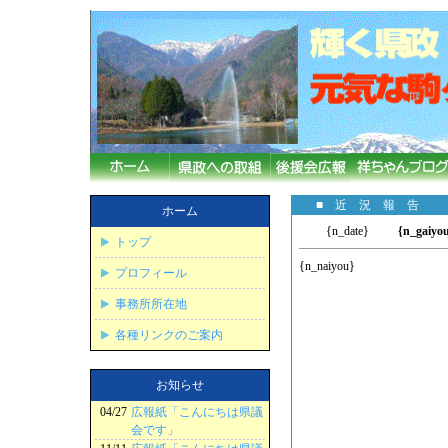
■ 近 況 報 告
ホーム
{n_date}
{n_gaiyo
トップ
{n_naiyou}
プロフィール
事務所所在地
各種リンクのご案内
お知らせ
04/27
広報紙「こんにちは県議
会です」