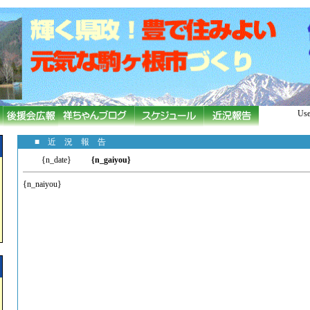
Use
■ 近 況 報 告
{n_date}
{n_gaiyou}
{n_naiyou}