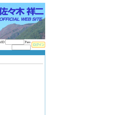
rID
Pass