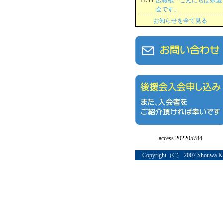
11/11
広報紙「こんにちは県議
会です」
お知らせを全て見る
access 202205784
Copyright（C） 2007 Shouwa 