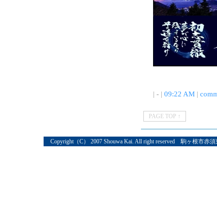
| - |
09:22 AM
|
comm
PAGE TOP ↑
Copyright（C） 2007 Shouwa Kai. All right reserved 駒ヶ根市