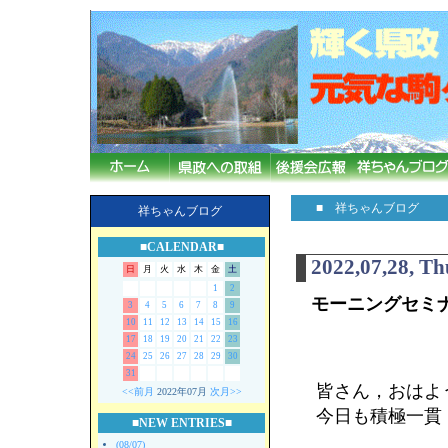
■ 祥ちゃんブログ
祥ちゃんブログ
■CALENDAR■
2022,07,28, T
日
月
火
水
木
金
土
1
2
モーニングセミ
3
4
5
6
7
8
9
10
11
12
13
14
15
16
17
18
19
20
21
22
23
24
25
26
27
28
29
30
31
皆さん，おはよ
<<前月
2022年07月
次月>>
今日も積極一貫
■NEW ENTRIES■
(08/07)