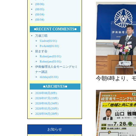
(08/06)
(08/05)
(08/04)
(08/04)
■RECENT COMMENTS■
万歳三唱
Uselve(01/01)
PoAveld(01/01)
励ます会
Robertjaw(01/01)
Robertjaw(01/01)
伊南倫理法人会モーニングセミ
ナー講話
dicldujs(01/01)
今朝6時より、
■ARCHIVES■
2026年08月(8件)
2026年07月(19件)
2026年06月(34件)
2026年05月(26件)
2026年04月(28件)
お知らせ