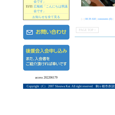
会です」
11/11
広報紙「こんにちは県議
会です」
お知らせを全て見る
| - |
08:39 AM
|
comments (0)
|
PAGE TOP ↑
access 202206179
Copyright（C） 2007 Shouwa Kai. All right reserved 駒ヶ根市