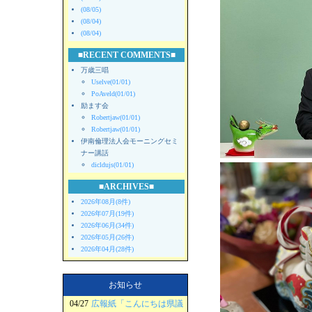
(08/05)
(08/04)
(08/04)
■RECENT COMMENTS■
万歳三唱
Uselve(01/01)
PoAveld(01/01)
励ます会
Robertjaw(01/01)
Robertjaw(01/01)
伊南倫理法人会モーニングセミ
ナー講話
dicldujs(01/01)
■ARCHIVES■
2026年08月(8件)
2026年07月(19件)
2026年06月(34件)
2026年05月(26件)
2026年04月(28件)
お知らせ
04/27
広報紙「こんにちは県議