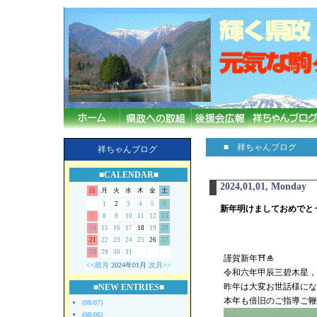
■ 祥ちゃんブログ
祥ちゃんブログ
■CALENDAR■
2024,01,01, Monday
日
月
火
水
木
金
土
1
2
3
4
5
6
新年明けましておめでと
7
8
9
10
11
12
13
14
15
16
17
18
19
20
21
22
23
24
25
26
27
28
29
30
31
謹賀新年⛩🎍
<<前月
2024年01月
次月>>
令和六年甲辰三碧木星，
昨年は大変お世話様にな
■NEW ENTRIES■
本年も倍旧のご指導ご鞭
(08/07)
(08/06)