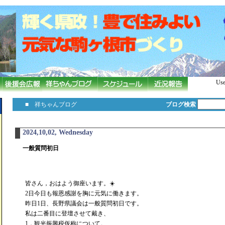
Use
■ 祥ちゃんブログ
ブログ検索
2024,10,02, Wednesday
一般質問初日
皆さん，おはよう御座います。☀️
2日今日も報恩感謝を胸に元気に働きます。
昨日1日、長野県議会は一般質問初日です。
私は二番目に登壇させて戴き、
1，観光振興税仮称について。