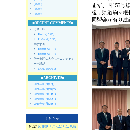
(08/05)
まず、国153
(08/04)
後，県道駒ヶ根
(08/04)
同盟会が有り建
■RECENT COMMENTS■
万歳三唱
Uselve(01/01)
PoAveld(01/01)
励ます会
Robertjaw(01/01)
Robertjaw(01/01)
伊南倫理法人会モーニングセミ
ナー講話
dicldujs(01/01)
■ARCHIVES■
2026年08月(8件)
2026年07月(19件)
2026年06月(34件)
2026年05月(26件)
2026年04月(28件)
お知らせ
04/27
広報紙「こんにちは県議