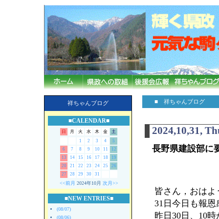
■ 祥ちゃんブログ
祥ちゃんブログ
■CALENDAR■
2024,10,31, T
日
月
火
水
木
金
土
1
2
3
4
5
長野県建設部に
6
7
8
9
10
11
12
13
14
15
16
17
18
19
20
21
22
23
24
25
26
27
28
29
30
31
<<前月
2024年10月
次月>>
皆さん，おはよ
■NEW ENTRIES■
31日今日も報
(08/07)
昨日30日、1
(08/06)