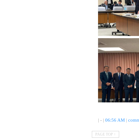
| - |
06:56 AM
|
comm
PAGE TOP ↑