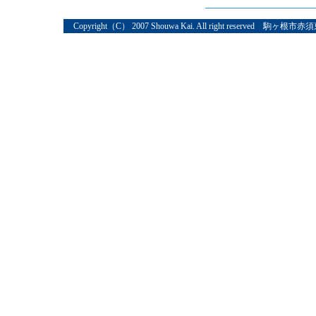
Copyright（C） 2007 Shouwa Kai. All right reserved 駒ヶ根市