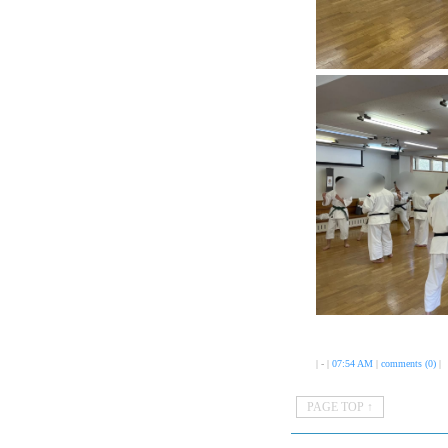
| - |
07:54 AM
|
comments (0)
|
PAGE TOP ↑