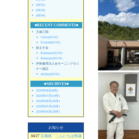
(08/05)
(08/04)
(08/04)
■RECENT COMMENTS■
万歳三唱
Uselve(01/01)
PoAveld(01/01)
励ます会
Robertjaw(01/01)
Robertjaw(01/01)
伊南倫理法人会モーニングセミ
ナー講話
dicldujs(01/01)
■ARCHIVES■
2026年08月(8件)
2026年07月(19件)
2026年06月(34件)
2026年05月(26件)
2026年04月(28件)
お知らせ
04/27
広報紙「こんにちは県議