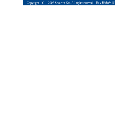
Copyright（C） 2007 Shouwa Kai. All right reserved 駒ヶ根市