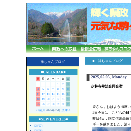
■ 祥ちゃんブログ
祥ちゃんブログ
■CALENDAR■
2025,05,05, Monday
日
月
火
水
木
金
土
1
2
3
少林寺拳法合同合宿
4
5
6
7
8
9
10
11
12
13
14
15
16
17
18
19
20
21
22
23
24
25
26
27
28
29
30
31
皆さん，おはよう御座いま
<<前月
2025年05月
次月>>
5日今日は，こどもの日
昨日4日，国立信州高遠
■NEW ENTRIES■
ギーを戴きました。清々
(08/07)
(08/06)