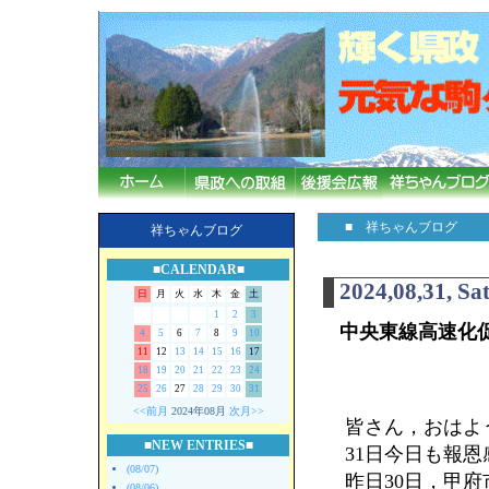
■ 祥ちゃんブログ
祥ちゃんブログ
■CALENDAR■
2024,08,31, Sa
日
月
火
水
木
金
土
1
2
3
中央東線高速化
4
5
6
7
8
9
10
11
12
13
14
15
16
17
18
19
20
21
22
23
24
25
26
27
28
29
30
31
<<前月
2024年08月
次月>>
皆さん，おはよう
■NEW ENTRIES■
31日今日も報
(08/07)
昨日30日，甲
(08/06)