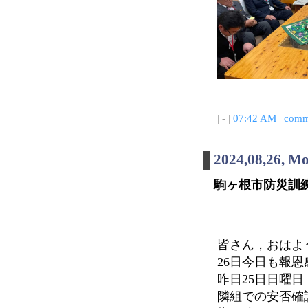
| - |
07:42 AM
|
comm
2024,08,26, M
駒ヶ根市防災訓
皆さん，おはよう
26日今日も報
昨日25日日曜
隣組での安否確