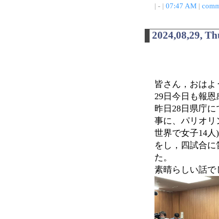
| - |
07:47 AM
|
comm
2024,08,29, T
皆さん，おはよう
29日今日も報
昨日28日県庁
事に、パリオリ
世界で女子14人)
をし，四試合に
た。
素晴らしい話で