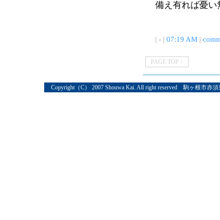
備え有れば憂い
| - |
07:19 AM
|
comm
PAGE TOP ↑
Copyright（C） 2007 Shouwa Kai. All right reserved 駒ヶ根市