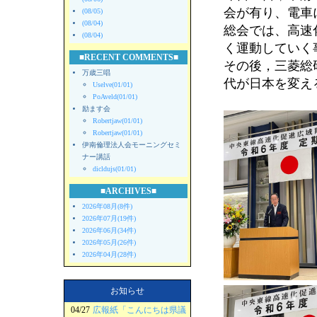
会が有り、電車
(08/05)
(08/04)
総会では、高速
(08/04)
く運動していく
■RECENT COMMENTS■
その後，三菱総
万歳三唱
代が日本を変え
Uselve(01/01)
PoAveld(01/01)
励ます会
Robertjaw(01/01)
Robertjaw(01/01)
伊南倫理法人会モーニングセミ
ナー講話
dicldujs(01/01)
■ARCHIVES■
2026年08月(8件)
2026年07月(19件)
2026年06月(34件)
2026年05月(26件)
2026年04月(28件)
お知らせ
04/27
広報紙「こんにちは県議