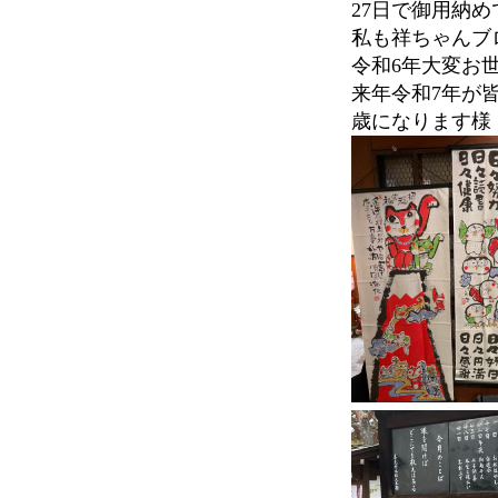
27日で御用納
私も祥ちゃんブ
令和6年大変お
来年令和7年が
歳になります様