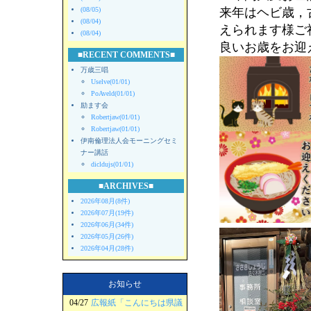
(08/05)
来年はヘビ歳，
(08/04)
えられます様ご
(08/04)
良いお歳をお迎
■RECENT COMMENTS■
万歳三唱
Uselve(01/01)
PoAveld(01/01)
励ます会
Robertjaw(01/01)
Robertjaw(01/01)
伊南倫理法人会モーニングセミ
ナー講話
dicldujs(01/01)
■ARCHIVES■
2026年08月(8件)
2026年07月(19件)
2026年06月(34件)
2026年05月(26件)
2026年04月(28件)
お知らせ
04/27
広報紙「こんにちは県議