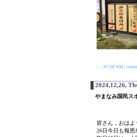
| - |
07:58 AM
|
comm
2024,12,26, T
やまなみ国民ス
皆さん，おはよ
26日今日も報