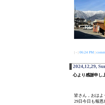
| - |
06:24 PM
|
comme
2024,12,29, S
心より感謝申し
皆さん，おはよ
29日今日も報