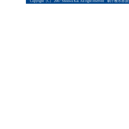
Copyright（C） 2007 Shouwa Kai. All right reserved 駒ヶ根市