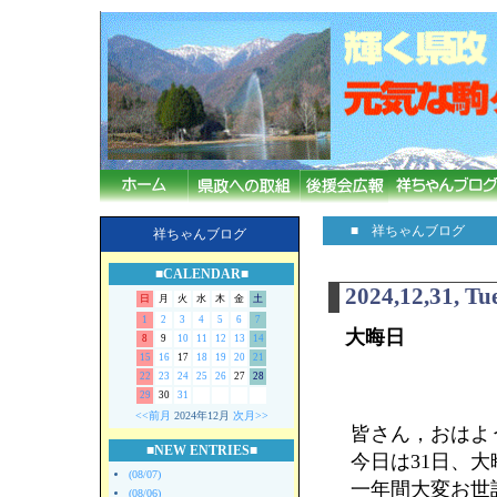
■ 祥ちゃんブログ
祥ちゃんブログ
■CALENDAR■
2024,12,31, Tu
日
月
火
水
木
金
土
1
2
3
4
5
6
7
大晦日
8
9
10
11
12
13
14
15
16
17
18
19
20
21
22
23
24
25
26
27
28
29
30
31
<<前月
2024年12月
次月>>
皆さん，おはよ
■NEW ENTRIES■
今日は31日、
(08/07)
一年間大変お世
(08/06)