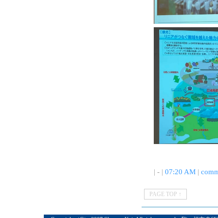
| - |
07:20 AM
|
comm
PAGE TOP ↑