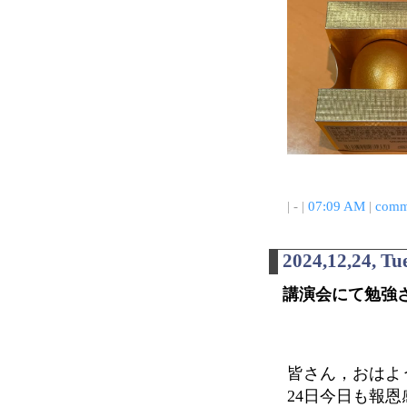
| - |
07:09 AM
|
comm
2024,12,24, Tu
講演会にて勉強
皆さん，おはよ
24日今日も報