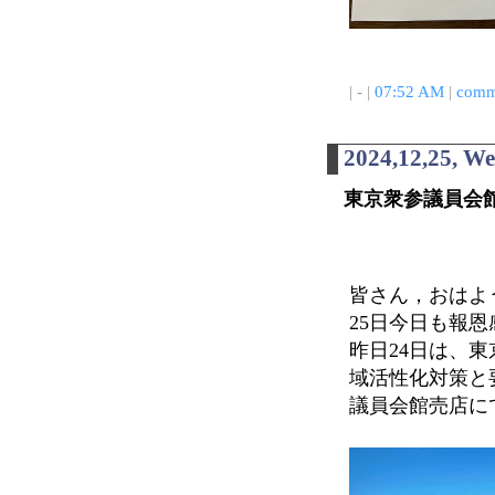
| - |
07:52 AM
|
comm
2024,12,25, W
東京衆参議員会
皆さん，おはよう
25日今日も報
昨日24日は、
域活性化対策と
議員会館売店に