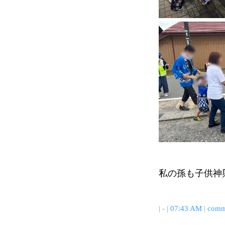
私の孫も子供神
| - |
07:43 AM
|
comm