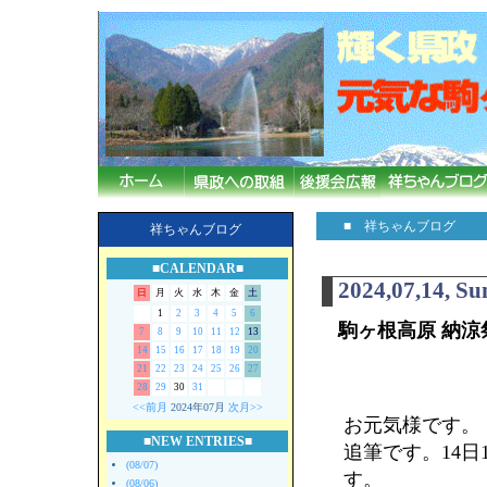
■ 祥ちゃんブログ
祥ちゃんブログ
■CALENDAR■
2024,07,14, S
日
月
火
水
木
金
土
1
2
3
4
5
6
駒ヶ根高原 納涼
7
8
9
10
11
12
13
14
15
16
17
18
19
20
21
22
23
24
25
26
27
28
29
30
31
<<前月
2024年07月
次月>>
お元気様です。
■NEW ENTRIES■
追筆です。14
(08/07)
す。
(08/06)