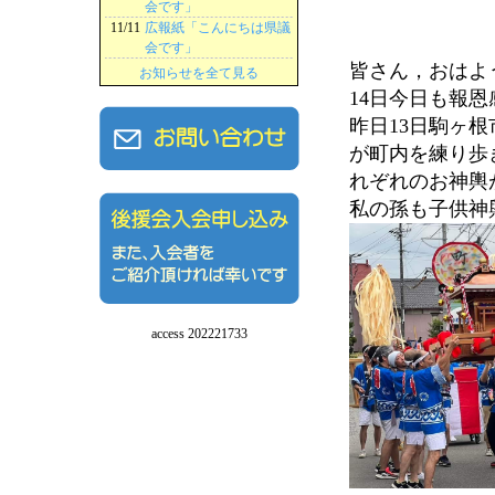
会です」
11/11
広報紙「こんにちは県議
会です」
皆さん，おはよう
お知らせを全て見る
14日今日も報
昨日13日駒ヶ
が町内を練り歩
れぞれのお神輿
私の孫も子供神
access 202221733