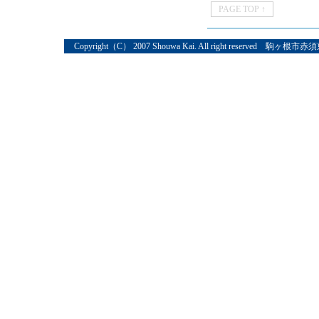
PAGE TOP ↑
Copyright（C） 2007 Shouwa Kai. All right reserved 駒ヶ根市