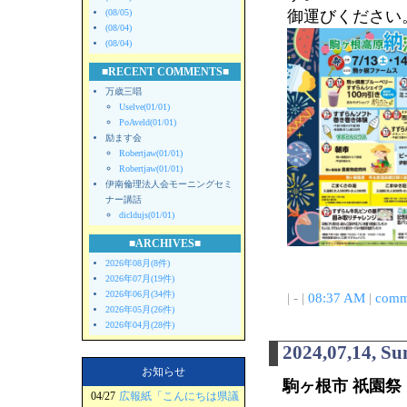
(08/05)
御運びください
(08/04)
(08/04)
■RECENT COMMENTS■
万歳三唱
Uselve(01/01)
PoAveld(01/01)
励ます会
Robertjaw(01/01)
Robertjaw(01/01)
伊南倫理法人会モーニングセミ
ナー講話
dicldujs(01/01)
■ARCHIVES■
2026年08月(8件)
2026年07月(19件)
2026年06月(34件)
| - |
08:37 AM
|
comm
2026年05月(26件)
2026年04月(28件)
2024,07,14, S
お知らせ
駒ヶ根市 祇園祭
04/27
広報紙「こんにちは県議