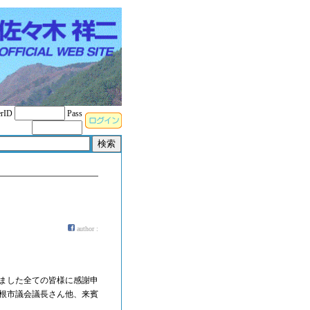
rID
Pass
author :
れました全ての皆様に感謝申
根市議会議長さん他、来賓