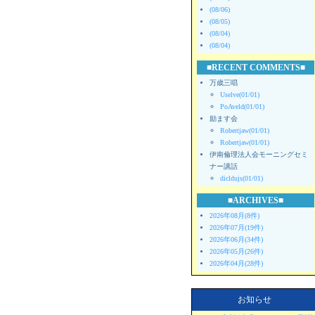
(08/06)
(08/05)
(08/04)
(08/04)
■RECENT COMMENTS■
万歳三唱
Uselve(01/01)
PoAveld(01/01)
励ます会
Robertjaw(01/01)
Robertjaw(01/01)
伊南倫理法人会モーニングセミ
ナー講話
dicldujs(01/01)
■ARCHIVES■
2026年08月(8件)
2026年07月(19件)
2026年06月(34件)
2026年05月(26件)
2026年04月(28件)
お知らせ