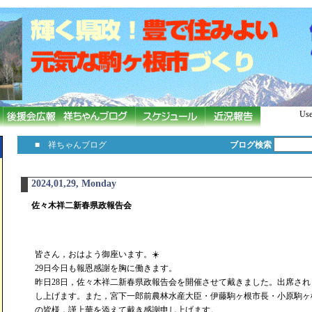
Use
■ 祥ちゃんブログ
ブログ検索
2024,01,29, Monday
佐々木祥二新春県政報告会
皆さん，おはよう御座います。☀️
29日今日も報恩感謝を胸に働きます。
昨日28日，佐々木祥二新春県政報告会を開催させて戴きました。出席さ
し上げます。また，宮下一郎前農林水産大臣・伊藤駒ヶ根市長・小原駒ヶ
の皆様，謹上華を添えて戴き感謝申し上げます。