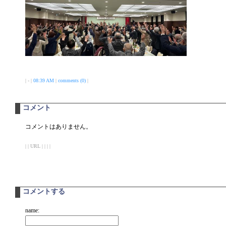
| - |
08:39 AM
|
comments (0)
|
コメント
コメントはありません。
| | URL | | | |
コメントする
name: