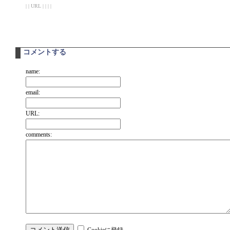
| | URL | | | |
コメントする
name:
email:
URL:
comments: