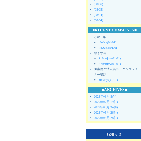
(08/06)
(08/05)
(08/04)
(08/04)
■RECENT COMMENTS■
万歳三唱
Uselve(01/01)
PoAveld(01/01)
励ます会
Robertjaw(01/01)
Robertjaw(01/01)
伊南倫理法人会モーニングセミ
ナー講話
dicldujs(01/01)
■ARCHIVES■
2026年08月(8件)
2026年07月(19件)
2026年06月(34件)
2026年05月(26件)
2026年04月(28件)
お知らせ