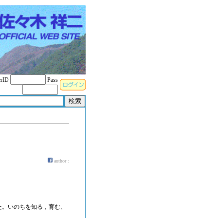
rID
Pass
author :
た。いのちを知る，育む、