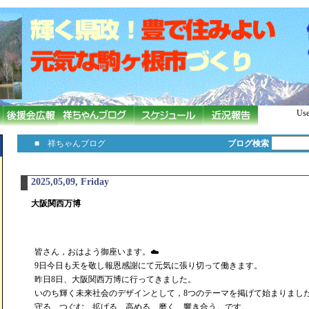
Use
■ 祥ちゃんブログ
ブログ検索
2025,05,09, Friday
大阪関西万博
皆さん，おはよう御座います。☁️
9日今日も天を敬し報恩感謝にて元気に張り切って働きます。
昨日8日、大阪関西万博に行ってきました。
いのち輝く未来社会のデザインとして，8つのテーマを掲げて始まりまし
守る、つぐむ、拡げる、高める、磨く、響き合う。です。